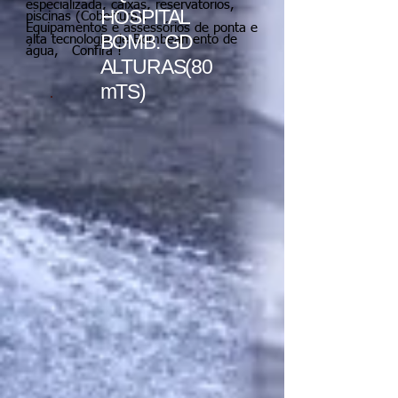
especializada, caixas, reservatórios,
HOSPITAL
piscinas (Cobertura).
Equipamentos e assessórios de ponta e
BOMB. GD
alta tecnologia de Bombeamento de
água, Confira !
ALTURAS(80
mTS)