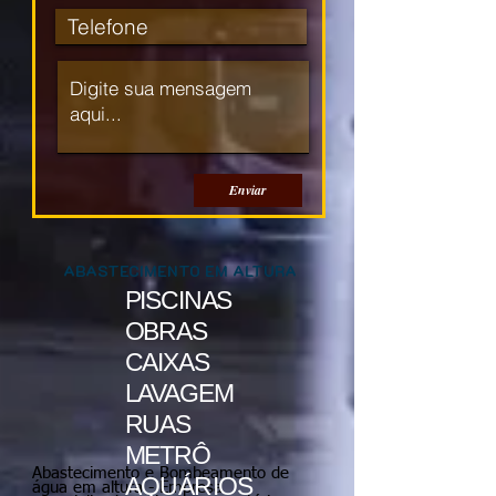
Enviar
​ABASTECIMENTO EM ALTURA
PISCINAS
OBRAS
CAIXAS
LAVAGEM
RUAS
METRÔ
Abastecimento e Bombeamento de
AQUÁRIOS
água em altura - Empresa