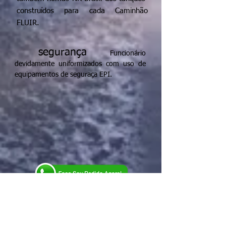
construídos para cada Caminhão
FLUIR.
segurança
Funcionário
devidamente uniformizados com uso de
equipamentos de seguraça EPI.