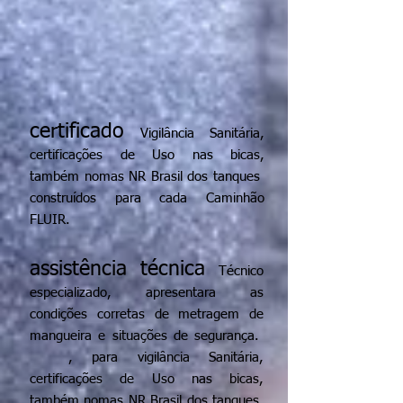
certificado
Vigilância Sanitária,
certificações de Uso nas bicas,
também nomas NR Brasil dos tanques
construídos para cada Caminhão
FLUIR.
assistência técnica
Técnico
especializado, apresentara as
condições corretas de metragem de
mangueira e situações de segurança.
, para vigilância Sanitária,
certificações de Uso nas bicas,
também nomas NR Brasil dos tanques